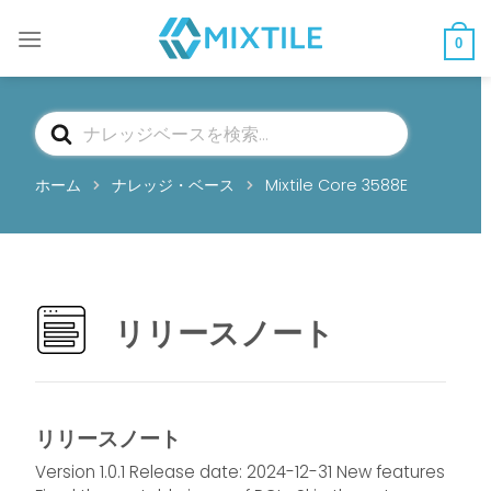
コ
ン
0
テ
ン
ツ
検
へ
索
ス
ホーム
ナレッジ・ベース
Mixtile Core 3588E
キ
ッ
プ
リリースノート
リリースノート
Version 1.0.1 Release date: 2024-12-31 New features