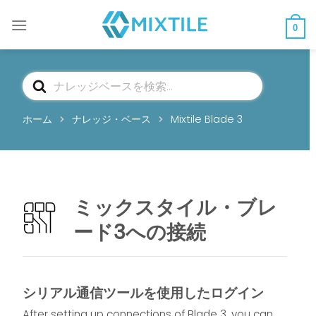
コ
ン
0
テ
ン
ツ
検
へ
索
ス
ホーム
ナレッジ・ベース
Mixtile Blade 3
キ
ッ
プ
ミックスタイル・ブレ
ード3への接続
シリアル通信ツールを使用したログイン
After setting up connections of Blade 3, you can