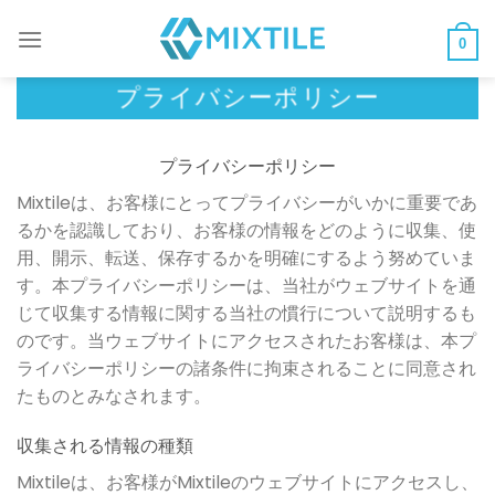
コ
ン
0
テ
プライバシーポリシー
ン
ツ
へ
プライバシーポリシー
ス
Mixtileは、お客様にとってプライバシーがいかに重要であ
キ
るかを認識しており、お客様の情報をどのように収集、使
ッ
用、開示、転送、保存するかを明確にするよう努めていま
プ
す。本プライバシーポリシーは、当社がウェブサイトを通
じて収集する情報に関する当社の慣行について説明するも
のです。当ウェブサイトにアクセスされたお客様は、本プ
ライバシーポリシーの諸条件に拘束されることに同意され
たものとみなされます。
収集される情報の種類
Mixtileは、お客様がMixtileのウェブサイトにアクセスし、