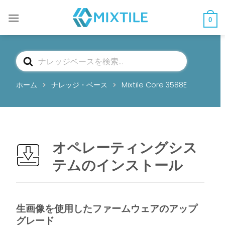
コ
ン
0
テ
ン
ツ
検
へ
索
ス
ホーム
ナレッジ・ベース
Mixtile Core 3588E
キ
ッ
プ
オペレーティングシス
テムのインストール
生画像を使用したファームウェアのアップ
グレード