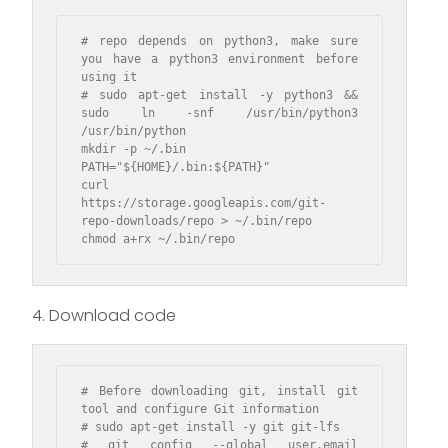
# repo depends on python3, make sure 
you have a python3 environment before 
using it

# sudo apt-get install -y python3 && 
sudo ln -snf /usr/bin/python3 
/usr/bin/python

mkdir -p ~/.bin

PATH="${HOME}/.bin:${PATH}"

curl 
https://storage.googleapis.com/git-
repo-downloads/repo > ~/.bin/repo

chmod a+rx ~/.bin/repo
4. Download code
# Before downloading git, install git 
tool and configure Git information

# sudo apt-get install -y git git-lfs

# git config --global user.email 