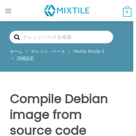
コ
ン
0
テ
ン
ツ
検
へ
索
ス
ホーム
ナレッジ・ベース
Mixtile Blade 3
キ
詳細設定
ッ
プ
Compile Debian
image from
source code