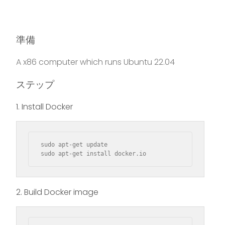
準備
A x86 computer which runs Ubuntu 22.04
ステップ
1. Install Docker
sudo apt-get update

sudo apt-get install docker.io
2. Build Docker image