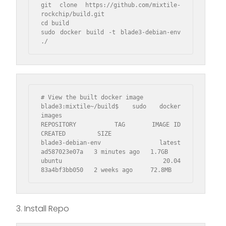
git clone https://github.com/mixtile-
rockchip/build.git

cd build

sudo docker build -t blade3-debian-env 
./
# View the built docker image

blade3:mixtile~/build$ sudo docker 
images

REPOSITORY          TAG       IMAGE ID       
CREATED         SIZE

blade3-debian-env   latest    
ad587023e07a   3 minutes ago   1.7GB

ubuntu              20.04     
83a4bf3bb050   2 weeks ago     72.8MB
3. Install Repo