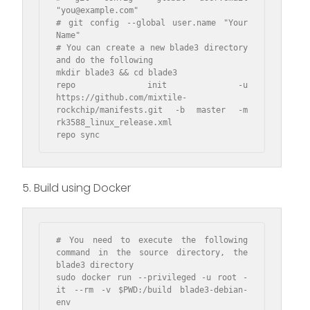
"you@example.com"

# git config --global user.name "Your 
Name"

# You can create a new blade3 directory 
and do the following

mkdir blade3 && cd blade3

repo init -u 
https://github.com/mixtile-
rockchip/manifests.git -b master -m 
rk3588_linux_release.xml

repo sync
5. Build using Docker
# You need to execute the following 
command in the source directory, the 
blade3 directory

sudo docker run --privileged -u root -
it --rm -v $PWD:/build blade3-debian-
env
