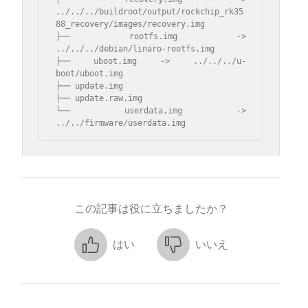
../../../buildroot/output/rockchip_rk35
88_recovery/images/recovery.img

├── rootfs.img -> 
../../../debian/linaro-rootfs.img

├── uboot.img -> ../../../u-
boot/uboot.img

├── update.img

├── update.raw.img

└── userdata.img -> 
../../firmware/userdata.img
この記事は役に立ちましたか？
はい
いいえ