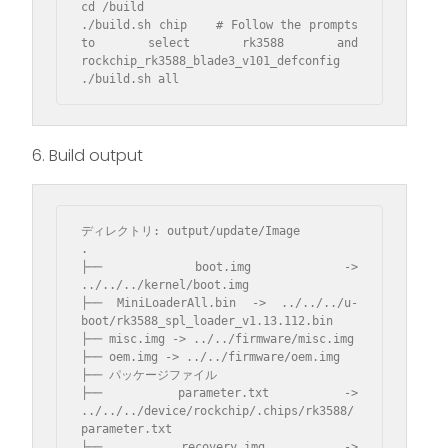
cd /build

./build.sh chip    # Follow the prompts 
to select rk3588 and 
rockchip_rk3588_blade3_v101_defconfig

./build.sh all
6. Build output
ディレクトリ: output/update/Image

.

├── boot.img -> 
../../../kernel/boot.img

├── MiniLoaderAll.bin -> ../../../u-
boot/rk3588_spl_loader_v1.13.112.bin

├── misc.img -> ../../firmware/misc.img

├── oem.img -> ../../firmware/oem.img

├── パッケージファイル

├── parameter.txt -> 
../../../device/rockchip/.chips/rk3588/
parameter.txt

├── recovery.img -> 