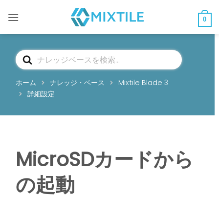
コ
ン
0
テ
ン
ツ
検
へ
索
ス
ホーム
ナレッジ・ベース
Mixtile Blade 3
キ
詳細設定
ッ
プ
MicroSDカードから
の起動