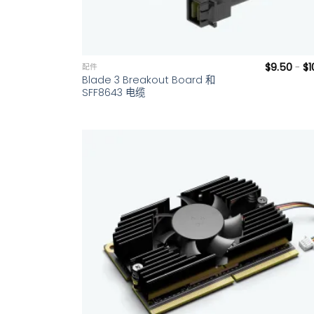
+
$
9.50
-
$
1
配件
Blade 3 Breakout Board 和
SFF8643 电缆