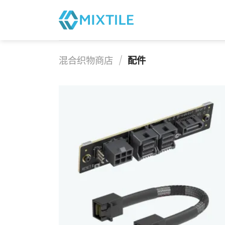
跳
至
内
容
混合织物商店
/
配件