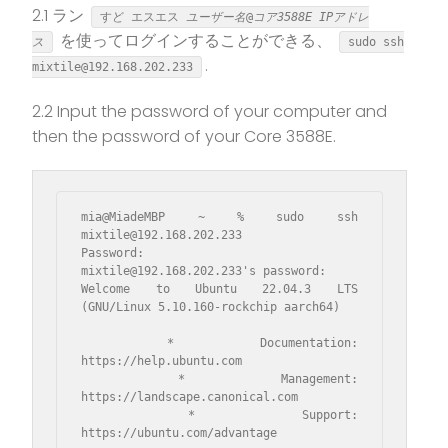
2.1 ラン
すど
エスエス
ユーザー名
@
コア3588E IPアドレ
を使ってログインすることができる、
ス
sudo ssh
.
mixtile@192.168.202.233
2.2 Input the password of your computer and
then the password of your Core 3588E.
mia@MiadeMBP ~ % sudo ssh 
mixtile@192.168.202.233 

Password:

mixtile@192.168.202.233's password: 

Welcome to Ubuntu 22.04.3 LTS 
(GNU/Linux 5.10.160-rockchip aarch64)

 * Documentation:  
https://help.ubuntu.com

 * Management:     
https://landscape.canonical.com

 * Support:        
https://ubuntu.com/advantage
