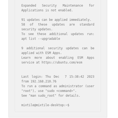
Expanded Security Maintenance for 
Applications is not enabled.

91 updates can be applied immediately.

58 of these updates are standard 
security updates.

To see these additional updates run: 
apt list --upgradable

9 additional security updates can be 
applied with ESM Apps.

Learn more about enabling ESM Apps 
service at https://ubuntu.com/esm

Last login: Thu Dec  7 15:38:42 2023 
from 192.168.210.76

To run a command as administrator (user 
"root"), use "sudo <command>".

See "man sudo_root" for details.

mixtile@mixtile-desktop:~$ 