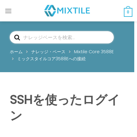
コ
ン
0
テ
ン
ツ
検
へ
索
ス
ホーム
ナレッジ・ベース
Mixtile Core 3588E
キ
ミックスタイルコア3588Eへの接続
ッ
プ
SSHを使ったログイ
ン