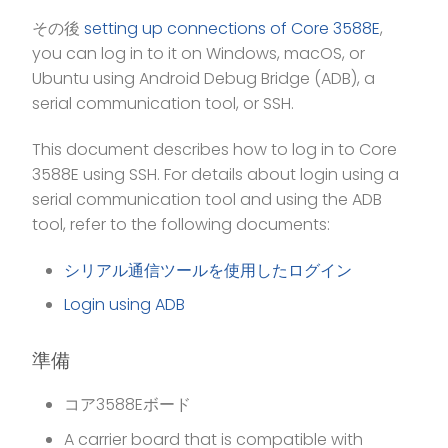
その後
setting up connections of Core 3588E
,
you can log in to it on Windows, macOS, or
Ubuntu using Android Debug Bridge (ADB), a
serial communication tool, or SSH.
This document describes how to log in to Core
3588E using SSH. For details about login using a
serial communication tool and using the ADB
tool, refer to the following documents:
シリアル通信ツールを使用したログイン
Login using ADB
準備
コア3588Eボード
A carrier board that is compatible with