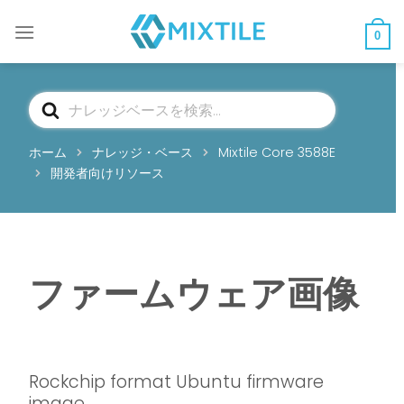
コ
ン
0
テ
ン
ツ
検
へ
索
ス
ホーム
ナレッジ・ベース
Mixtile Core 3588E
キ
開発者向けリソース
ッ
プ
ファームウェア画像
Rockchip format Ubuntu firmware
image