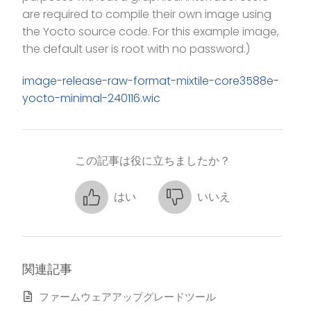
are required to compile their own image using
the Yocto source code. For this example image,
the default user is root with no password.)
image-release-raw-format-mixtile-core3588e-
yocto-minimal-240116.wic
この記事は役に立ちましたか？
はい
いいえ
関連記事
ファームウェアアップグレードツール