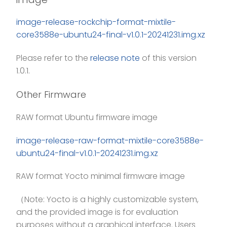
image-release-rockchip-format-mixtile-
core3588e-ubuntu24-final-v1.0.1-20241231.img.xz
Please refer to the
release note
of this version
1.0.1.
Other Firmware
RAW format Ubuntu firmware image
image-release-raw-format-mixtile-core3588e-
ubuntu24-final-v1.0.1-20241231.img.xz
RAW format Yocto minimal firmware image
（Note: Yocto is a highly customizable system,
and the provided image is for evaluation
purposes without a graphical interface. Users